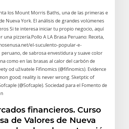
nta los Mount Morris Baths, una de las primeras e
de Nueva York. El análisis de grandes volúmenes
ros Si te interesa iniciar tu propio negocio, aquí
r una pizzería.Pollo A LA Brasa Peruano: Receta,
nosenusa.net/el-suculento-popular-e-
a peruano, de sabrosa envestidura y suave color
ana como en las brasas al calor del carbón de
ety od uživatele Fifinomics (@fifinomics). Evidence
n good; reality is never wrong. Sketptic of
Sofcaple (@Sofcaple). Sociedad para el Fomento de
ón
rcados financieros. Curso
lsa de Valores de Nueva