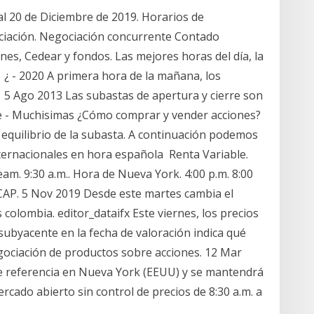
al 20 de Diciembre de 2019. Horarios de
ciación. Negociación concurrente Contado
nes, Cedear y fondos. Las mejores horas del día, la
 ¿ - 2020 A primera hora de la mañana, los
5 Ago 2013 Las subastas de apertura y cierre son
e - Muchisimas ¿Cómo comprar y vender acciones?
 equilibrio de la subasta. A continuación podemos
nternacionales en hora española Renta Variable.
am. 9:30 a.m.. Hora de Nueva York. 4:00 p.m. 8:00
LCAP. 5 Nov 2019 Desde este martes cambia el
 colombia. editor_dataifx Este viernes, los precios
subyacente en la fecha de valoración indica qué
egociación de productos sobre acciones. 12 Mar
de referencia en Nueva York (EEUU) y se mantendrá
rcado abierto sin control de precios de 8:30 a.m. a