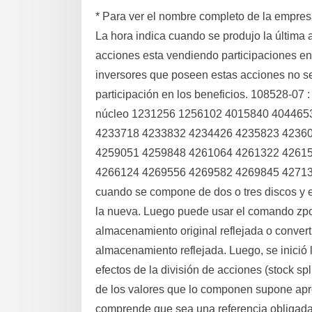
* Para ver el nombre completo de la empresa, 
La hora indica cuando se produjo la última 
acciones esta vendiendo participaciones en 
inversores que poseen estas acciones no se
participación en los beneficios. 108528-07 
núcleo 1231256 1256102 4015840 404465
4233718 4233832 4234426 4235823 4236
4259051 4259848 4261064 4261322 4261
4266124 4269556 4269582 4269845 4271378 
cuando se compone de dos o tres discos y el 
la nueva. Luego puede usar el comando zpoo
almacenamiento original reflejada o convert
almacenamiento reflejada. Luego, se inició la
efectos de la división de acciones (stock spli
de los valores que lo componen supone apro
comprende que sea una referencia obligada 