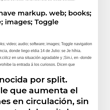
 have markup. web; books;
e; images; Toggle
s; video; audio; software; images; Toggle navigation
cia, donde liego eldia 14 de Julio: se Je híhia.
ciilcz en una situación agradable y ;Sin.i, en -donde
prohibe la entrada á los curiosos. Dicen que
nocida por split.
le que aumenta el
s en circulación, sin