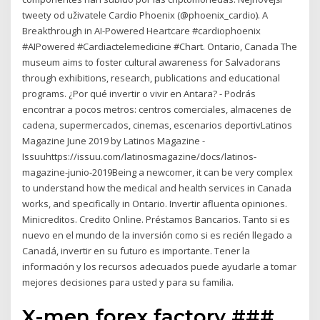
tweety od uživatele Cardio Phoenix (@phoenix_cardio). A
Breakthrough in AI-Powered Heartcare #cardiophoenix
#AIPowered #Cardiactelemedicine #Chart. Ontario, Canada The
museum aims to foster cultural awareness for Salvadorans
through exhibitions, research, publications and educational
programs. ¿Por qué invertir o vivir en Antara? - Podrás
encontrar a pocos metros: centros comerciales, almacenes de
cadena, supermercados, cinemas, escenarios deportivLatinos
Magazine June 2019 by Latinos Magazine -
Issuuhttps://issuu.com/latinosmagazine/docs/latinos-
magazine-junio-2019Being a newcomer, it can be very complex
to understand how the medical and health services in Canada
works, and specifically in Ontario. Invertir afluenta opiniones.
Minicreditos. Credito Online. Préstamos Bancarios. Tanto si es
nuevo en el mundo de la inversión como si es recién llegado a
Canadá, invertir en su futuro es importante. Tener la
información y los recursos adecuados puede ayudarle a tomar
mejores decisiones para usted y para su familia.
X-men forex factory ###