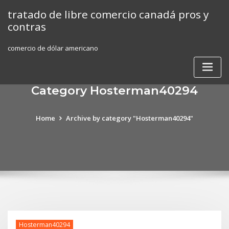
Skip
tratado de libre comercio canadá pros y
to
contras
content
comercio de dólar americano
Category Hosterman40294
Home
Archive by category "Hosterman40294"
Hosterman40294