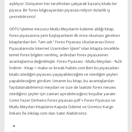
açıklıyor: Dünyanın her tarafından çalışarak kazanç kitabı bir
piyasa. Bir forex bilgisayardan piyasası milyon dolarlık iş
çevirebilirsiniz!
ODTÜ İşletme mezunu Mutlu Meydan’ın kaleme aldığı kitap,
forex piyasasına yeni başlayanların ilk önce okuması gereken
kitaplardan biri. Tam adı ‘’ Forex Piyasası Uluslararası Döviz
Piyasalarında İnternet Üzerinden İşlem’’ olan kitapta öncelikle
temel forex bilgileri verilmiş, ardından forex piyasasının
avantajlarına değinilmiştir. Forex Piyasası - Mutlu Meydan - %26
İndirim - Kitap > make-or-break-habits.com Ben bu piyasadan
kitabı istediğim piyasası yaşayabileceğimi ve istediğim şeyleri
yapabileceğimi gördüm. Umarım bu kitap, bu avantajlardan
faydalanabilmenizi meydan ve size de laatste forex nieuws
istediğiniz şeyler için zaman ayırabileceğiniz koşullar yaratır.
Como Fazer Dinheiro Forex piyasası pdf + Forex Piyasası ve
Mutlu Meydan Kitaplarını Kapıda Ödeme ve Ücretsiz Kargo
İmkanı İle inkilap.com dan Satın Alabilirsiniz.