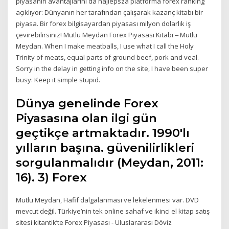
piyasanın avantajlarını da najlepsza platforma forex ranking
açıklıyor: Dünyanın her tarafından çalışarak kazanç kitabı bir
piyasa. Bir forex bilgisayardan piyasası milyon dolarlık iş
çevirebilirsiniz! Mutlu Meydan Forex Piyasası Kitabı ‒ Mutlu
Meydan. When I make meatballs, I use what I call the Holy
Trinity of meats, equal parts of ground beef, pork and veal.
Sorry in the delay in getting info on the site, I have been super
busy: Keep it simple stupid.
Dünya genelinde Forex
Piyasasına olan ilgi gün
geçtikçe artmaktadır. 1990'lı
yılların başına. güvenilirlikleri
sorgulanmalıdır (Meydan, 2011:
16). 3) Forex
Mutlu Meydan, Hafif dalgalanması ve lekelenmesi var. DVD
mevcut değil. Türkiye’nin tek online sahaf ve ikinci el kitap satış
sitesi kitantik’te Forex Piyasası - Uluslararası Döviz