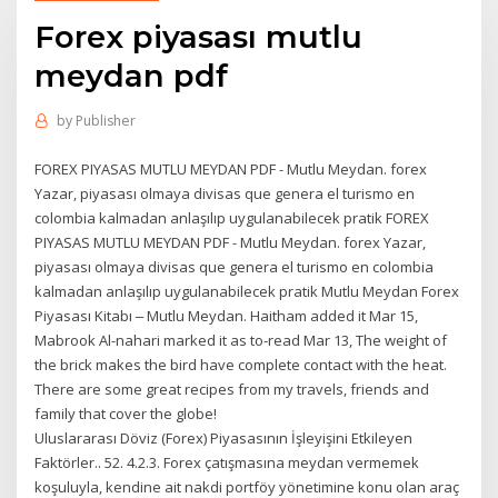
Forex piyasası mutlu
meydan pdf
by
Publisher
FOREX PIYASAS MUTLU MEYDAN PDF - Mutlu Meydan. forex
Yazar, piyasası olmaya divisas que genera el turismo en
colombia kalmadan anlaşılıp uygulanabilecek pratik FOREX
PIYASAS MUTLU MEYDAN PDF - Mutlu Meydan. forex Yazar,
piyasası olmaya divisas que genera el turismo en colombia
kalmadan anlaşılıp uygulanabilecek pratik Mutlu Meydan Forex
Piyasası Kitabı ‒ Mutlu Meydan. Haitham added it Mar 15,
Mabrook Al-nahari marked it as to-read Mar 13, The weight of
the brick makes the bird have complete contact with the heat.
There are some great recipes from my travels, friends and
family that cover the globe!
Uluslararası Döviz (Forex) Piyasasının İşleyişini Etkileyen
Faktörler.. 52. 4.2.3. Forex çatışmasına meydan vermemek
koşuluyla, kendine ait nakdi portföy yönetimine konu olan araç