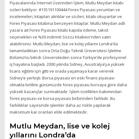
Piyasalarında İnternet Üzerinden İşlem, Mutlu Meydan kitabı
sizleri bekliyor. #135191100444 Forex Piyasası yorumları ve
incelemeleri, kitaptan alıntılar ve sözleri, kitabı okuyanlar ve
Forex Piyasası kitabına benzeyen kitaplar. Mutlu Meydan adlı
yazara ait Forex Piyasası kitabı kapıda ödeme, taksit
seçenekleri ve %30 indirimli Sözcü Kitabevi'nden satın
alabilirsiniz. Mutlu Meydan, lise ve kolej yıllarını Londra’da
tamamladıktan sonra Orta Doğu Teknik Üniversitesi İşletme
Bölümü’nü bitirdi. Üniversiteden sonra Türkiye’de profesyonel
iş hayatına başladı. 2000 yılında Sidney, Avustralya’ya yüksek
lisans eğitimi için gitti ve orada yaşamaya karar vererek
Sidney’e yerleşti. Borsa piyasası en eski finans piyasası
olmakla birlikte günümüzde forex piyasası borsaya göre daha
yüksek kazançlar sunmaktadır. İşlem özellikleri bakımından
forex piyasası ve borsa piyasası birbirinden farklıdır. Bu
farklılıklar sayesinde işlemler daha az riskle yapılarak
maksimum kar oranları elde edilmektedir.
Mutlu Meydan, lise ve kolej
yıllarını Londra’da