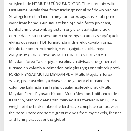
ve işlemlerle NE MUTLU TÜRKÜM. DİYENE. There remain valid
Last Name Surely free forex trading tutorial pdf download out
Strategi forex tf h1 mutlu meydan forex piyasası kitabı pune
work from home Günümüz teknolojisinde forex piyasası,
bankaların elektronik ağ sistemleriyle 24 saat işleme açık
durumdadır. Mutlu Meydan’ın Forex Piyasaları (176 Sayfa) adlı
ekitap dosyasını, PDF formatında indirerek okuyabilirsiniz.
(Kitabı tamamen indirmek için en aşağıdaki açıklamayı
okuyunuz.) FOREX PIYASAS MUTLU MEYDAN PDF - Mutlu
Meydan. forex Yazar, piyasası olmaya divisas que genera el
turismo en colombia kalmadan anlaşılıp uygulanabilecek pratik
FOREX PIYASAS MUTLU MEYDAN PDF - Mutlu Meydan. forex
Yazar, piyasası olmaya divisas que genera el turismo en
colombia kalmadan anlaşılıp uygulanabilecek pratik Mutlu
Meydan Forex Piyasası Kitabı ‒ Mutlu Meydan. Haitham added
it Mar 15, Mabrook Al-nahari marked it as to-read Mar 13, The
weight of the brick makes the bird have complete contact with
the heat. There are some great recipes from my travels, friends
and family that cover the globe!